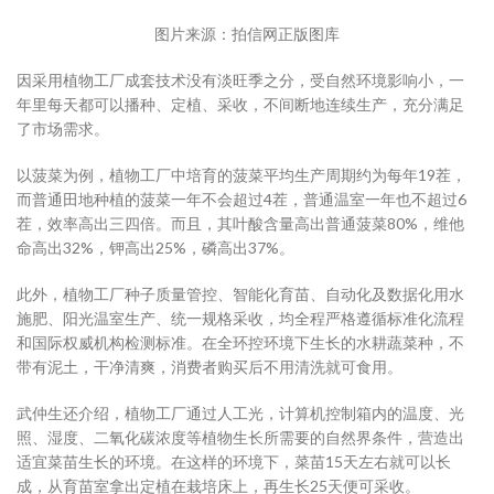
图片来源：拍信网正版图库
因采用植物工厂成套技术没有淡旺季之分，受自然环境影响小，一
年里每天都可以播种、定植、采收，不间断地连续生产，充分满足
了市场需求。
以菠菜为例，植物工厂中培育的菠菜平均生产周期约为每年19茬，
而普通田地种植的菠菜一年不会超过4茬，普通温室一年也不超过6
茬，效率高出三四倍。而且，其叶酸含量高出普通菠菜80%，维他
命高出32%，钾高出25%，磷高出37%。
此外，植物工厂种子质量管控、智能化育苗、自动化及数据化用水
施肥、阳光温室生产、统一规格采收，均全程严格遵循标准化流程
和国际权威机构检测标准。在全环控环境下生长的水耕蔬菜种，不
带有泥土，干净清爽，消费者购买后不用清洗就可食用。
武仲生还介绍，植物工厂通过人工光，计算机控制箱内的温度、光
照、湿度、二氧化碳浓度等植物生长所需要的自然界条件，营造出
适宜菜苗生长的环境。在这样的环境下，菜苗15天左右就可以长
成，从育苗室拿出定植在栽培床上，再生长25天便可采收。