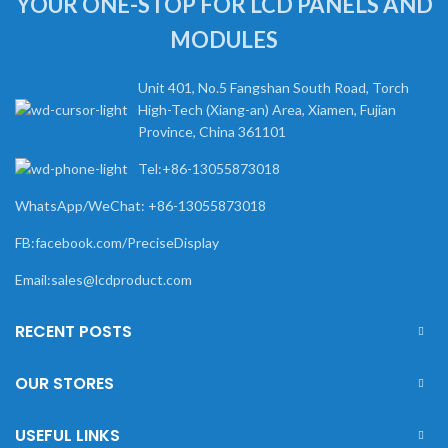
YOUR ONE-STOP FOR LCD PANELS AND
MODULES
Unit 401, No.5 Fangshan South Road, Torch
High-Tech (Xiang-an) Area, Xiamen, Fujian
Province, China 361101
Tel:+86-13055873018
WhatsApp/WeChat: +86-13055873018
FB:facebook.com/PreciseDisplay
Email:sales@lcdproduct.com
RECENT POSTS
OUR STORES
USEFUL LINKS