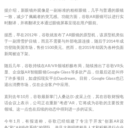
据介绍，新眼镜外观像是一副标准的粗框眼镜，几乎与普通的眼镜
一致，减少了佩戴者的突兀感。功能方面，谷歌AR眼镜可以进行实
时翻译，并将翻译文本通过眼镜屏幕呈现在用户眼前。
据悉，早在2012年，谷歌就发布了AR眼镜的原型机，该原型机类似
于一副滑雪护目镜，而且不需要与外部电源连接，随后于2014年成
功登陆美国市场，售价1500美元。然而，在2015年却因为各种负面
新闻被迫下架。
随后几年，谷歌持续在AR/VR领域积极布局，陆续推出了谷歌VR头
显、企业版AR智能眼镜Google Glass等多款产品，但最后还是叫停
了许多项目，如虚拟现实平台Daydream。目前，Google Glass也已
退出消费市场，仅在企业客户中应用。
直到去年10月，谷歌最新掌门人桑达尔·皮采上任，其在谷歌财报电
话会议上表示，公司正在重新“考虑”AR，它将成为谷歌的主要投资
领域。这一点也在后续的动态中得到进一步的证实。
今年1月，有报道称，谷歌已经组建了专注于开发“创新AR设
备”和“AR操作系统”的团队，并且大举招揽相关人才和积极进行企业