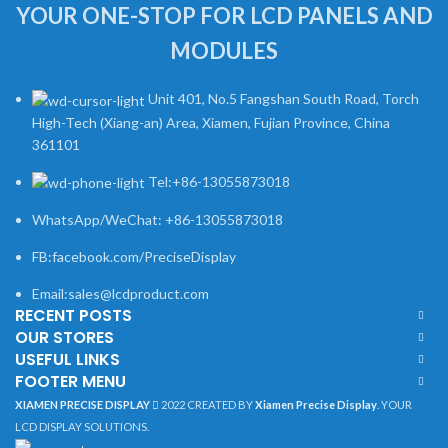
YOUR ONE-STOP FOR LCD PANELS AND
MODULES
Unit 401, No.5 Fangshan South Road, Torch
High-Tech (Xiang-an) Area, Xiamen, Fujian Province, China
361101
Tel:+86-13055873018
WhatsApp/WeChat: +86-13055873018
FB:facebook.com/PreciseDisplay
Email:sales@lcdproduct.com
RECENT POSTS
OUR STORES
USEFUL LINKS
FOOTER MENU
XIAMEN PRECISE DISPLAY
2022 CREATED BY
Xiamen Precise Display
. YOUR
LCD DISPLAY SOLUTIONS.