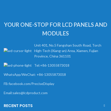
YOUR ONE-STOP FOR LCD PANELS AND
MODULES
Unit 401, No.5 Fangshan South Road, Torch
High-Tech (Xiang-an) Area, Xiamen, Fujian
Province, China 361101
Tel:+86-13055873018
WhatsApp/WeChat: +86-13055873018
FB:facebook.com/PreciseDisplay
Email:sales@lcdproduct.com
RECENT POSTS