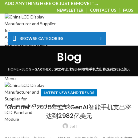
ADD ANYTHING HERE OR JUST REMOVE IT…
NEWSLETTER
CONTACT US
FAQS
BROWSE CATEGORIES
HOME
SHOP
CUSTOM SOLUTIONS
TECHNICAL CENTER
Blog
SPECIAL OFFER
VISIT OUR WEBSITE
Login / Register
HOME
»
BLOG
»
GARTNER：2025年全球GENAI智能手机支出将达到2982亿美元
0
Wishlist
Menu
LATEST NEWS AND TRENDS
Gartner：2025年全球GenAI智能手机支出将
达到2982亿美元
Jeff