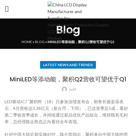
Blog
HOME
»
BLOG
»
MINILED等添动能，聚积Q2营收可望优于Q1
LATEST NEWS AND TRENDS
MiniLED等添动能，聚积Q2营收可望优于Q1
Jeff
LED驱动IC厂聚积昨（18）日参加业绩发布会，财务长骆姿蓓表
示，4月营收达3.38亿元（新台币，下同），已达首季近5成，看好
第二季较首季成长，并持续通过新品优化产品组合，维持既有毛利
率，总经理陈企凯也正向看待全年表现。
针对中国大陆近期实施封控，陈企凯指出，聚积来自中国大陆的营