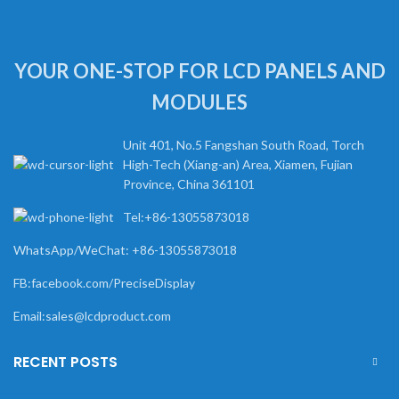
YOUR ONE-STOP FOR LCD PANELS AND
MODULES
Unit 401, No.5 Fangshan South Road, Torch
High-Tech (Xiang-an) Area, Xiamen, Fujian
Province, China 361101
Tel:+86-13055873018
WhatsApp/WeChat: +86-13055873018
FB:facebook.com/PreciseDisplay
Email:sales@lcdproduct.com
RECENT POSTS