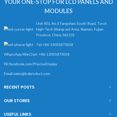
YOUR ONE-STOP FOR LCD PANELS AND
MODULES
Unit 401, No.5 Fangshan South Road, Torch
High-Tech (Xiang-an) Area, Xiamen, Fujian
Province, China 361101
Tel:+86-13055873018
WhatsApp/WeChat: +86-13055873018
FB:facebook.com/PreciseDisplay
Email:sales@lcdproduct.com
RECENT POSTS
OUR STORES
USEFUL LINKS