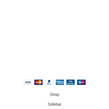
Recent Posts
Our stores
USEFUL LINKS
Footer Menu
XIAMEN PRECISE DISPLAY
2022 CREATED BY
Xiamen Precise
Display
. YOUR LCD DISPLAY SOLUTIONS.
Shop
Sidebar