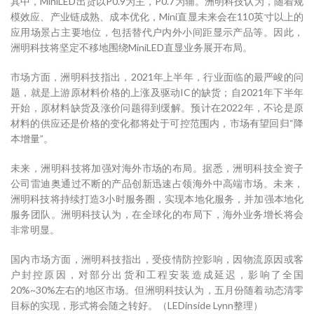
其中，MiniLED出货以P0.9为主，P0.7为辅。洲明科技认为，随着规
模效应、产业链成熟、成本优化，Mini直显未来会在110英寸以上的
应用场景占主要地位，包括替代户内外小间距显示产品等。因此，
洲明科技将坚定不移地围绕MiniLED直显业务展开布局。
市场方面，洲明科技指出，2021年上半年，行业面临的最严峻的问
题，就是上游原材料价格的上涨及驱动IC的缺货；自2021年下半年
开始，原材料缺货及涨价问题得到缓解。预计在2022年，不论是原
材料的供应还是价格的变化都将处于可控范围内，市场有望回归“降
本增量”。
未来，洲明科技将加强对海外市场的布局。据悉，洲明科技全资子
公司雷迪奥通过不断的产品创新迅速占领海外中高端市场。未来，
洲明科技将持续打造3小时服务圈，实现本地化服务，并加强本地化
服务团队。洲明科技认为，在全球化的布局下，海外业务增长将会
非常明显。
国内市场方面，洲明科技指出，受疫情防控影响，因物流原因或客
户封控原因，对部分出货和工程安装造成延迟，影响了全国
20%~30%左右的地区市场。但洲明科技认为，五月份随着动态清零
目标的实现，形式将会随之转好。（LEDinside Lynn整理）